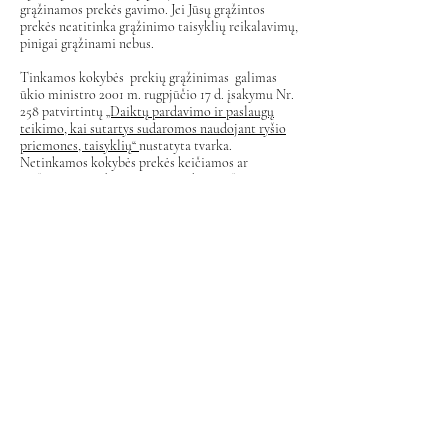
grąžinamos prekės gavimo. Jei Jūsų grąžintos
prekės neatitinka grąžinimo taisyklių reikalavimų,
pinigai grąžinami nebus.
Tinkamos kokybės prekių grąžinimas galimas
ūkio ministro 2001 m. rugpjūčio 17 d. įsakymu Nr.
258 patvirtintų
„Daiktų pardavimo ir paslaugų
teikimo, kai sutartys sudaromos naudojant ryšio
priemones, taisyklių“
nustatyta tvarka.
Netinkamos kokybės prekės keičiamos ar
grąžinamos, vadovaujantis
„Daiktų grąžinimo ir
keitimo taisyklėmis“
, patvirtintomis 2001 m.
birželio 29 d. ūkio ministro įsakymu Nr. 217.
SEGTUKAI IR
ŠPILKUTĖS
APIE