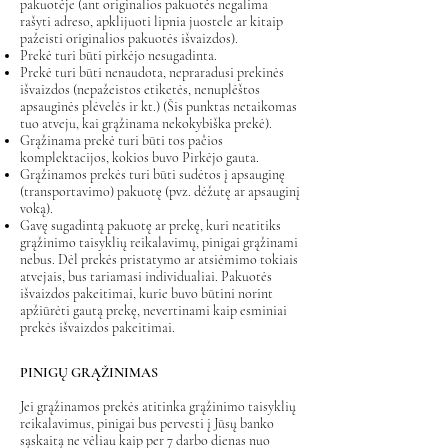
pakuotėje (ant originalios pakuotės negalima
rašyti adreso, apklijuoti lipnia juostele ar kitaip
pažeisti originalios pakuotės išvaizdos).
Prekė turi būti pirkėjo nesugadinta.
Prekė turi būti nenaudota, nepraradusi prekinės
išvaizdos (nepažeistos etiketės, nenuplėštos
apsauginės plėvelės ir kt.) (Šis punktas netaikomas
tuo atveju, kai grąžinama nekokybiška prekė).
Grąžinama prekė turi būti tos pačios
komplektacijos, kokios buvo Pirkėjo gauta.
Grąžinamos prekės turi būti sudėtos į apsauginę
(transportavimo) pakuotę (pvz. dėžutę ar apsauginį
voką).
Gavę sugadintą pakuotę ar prekę, kuri neatitiks
grąžinimo taisyklių reikalavimų, pinigai grąžinami
nebus. Dėl prekės pristatymo ar atsiėmimo tokiais
atvejais, bus tariamasi individualiai. Pakuotės
išvaizdos pakeitimai, kurie buvo būtini norint
apžiūrėti gautą prekę, nevertinami kaip esminiai
prekės išvaizdos pakeitimai.
PINIGŲ GRĄŽINIMAS
Jei grąžinamos prekės atitinka grąžinimo taisyklių
reikalavimus, pinigai bus pervesti į Jūsų banko
sąskaitą ne vėliau kaip per 7 darbo dienas nuo