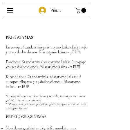
Prisijungti
PRISTATYMAS
Lietuvoje: Standartinis pristatymo laikas Lietuvoje
yra 1-3 darbo dienos.
Pristatymo kaina - 3 EUR.
Europoje: Standartinis pristatymo laikas Europoje
yra 3-7 darbo dienos.
Pristatymo kaina - 7 EUR.
Kitose šalyse: Standartinis pristatymo laikas už
europos ribų yra 7-14 darbo dienos.
Pristatymo
kaina - 12 EUR.
*švenčių dienomis ar išpardavimų periodu, pristatymo terminas
gali būti ilgesnis nei įprastai.
**Pristatymo mokesčiai pridedami prie užsakymo ir rodomi visos
užsakymo kainos.
PREKIŲ GRĄŽINIMAS
Norėdami grąžinti prekę, informuokite mus