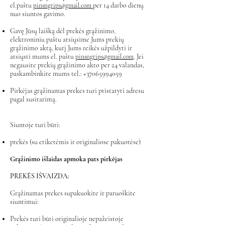
el.paštu
per 14 darbo dienų
pinsngrips@gmail.com
nuo siuntos gavimo.
Gavę Jūsų laišką dėl prekės grąžinimo,
elektroniniu paštu atsiųsime Jums prekių
grąžinimo aktą, kurį Jums reikės užpildyti ir
atsiųsti mums el. paštu
. Jei
pinsngrips@gmail.com
negausite prekių grąžinimo akto per 24 valandas,
paskambinkite mums tel.:
+37065994059
Pirkėjas grąžinamas prekes turi pristatyti adresu
pagal susitarimą.
Siuntoje turi būti:
prekės (su etiketėmis ir originaliose pakuotėse)
Grąžinimo išlaidas apmoka pats pirkėjas
PREKĖS IŠVAIZDA:
Grąžinamas prekes supakuokite ir paruoškite
siuntimui:
Prekės turi būti originalioje nepažeistoje