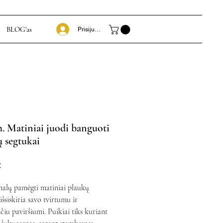
BLOG'as
Prisijungti
. Matiniai juodi banguoti
 segtukai
Price
€
nalų pamėgti matiniai plaukų
išsiskiria savo tvirtumu ir
čiu paviršiumi. Puikiai tiks kuriant