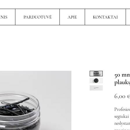
NIS
PARDUOTUVĖ
APIE
KONTAKTAI
50 mm
plaukų
6,00 
Profesio
segtukai 
neslystan