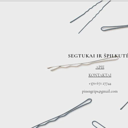
SEGTUKAI IR ŠPILKUT
APIE
KONTAKTAI
+
370 671 27744
pinsngrips@gmail.com