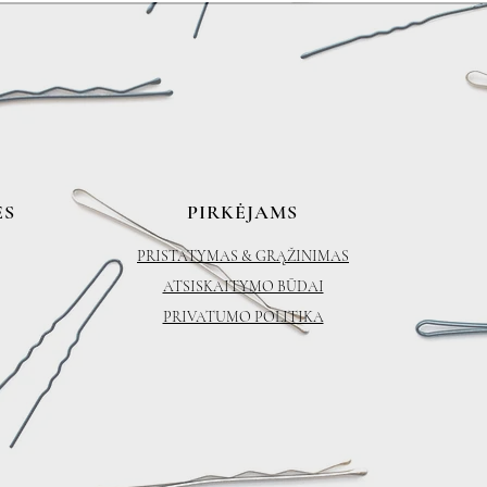
ĖS
PIRKĖJAMS
PRISTATYMAS & GRĄŽINIMAS
ATSISKAITYMO BŪDAI
PRIVATUMO POLITIKA