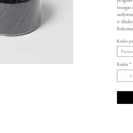
progines
sruogas 
neslystan
ir išlaik
Rekomen
Kiekis pa
Pasirin
Kiekis
*