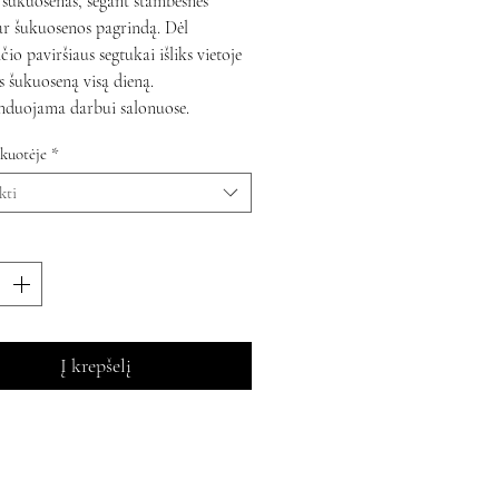
 šukuosenas, segant stambesnes
ar šukuosenos pagrindą. Dėl
čio paviršiaus segtukai išliks vietoje
ys šukuoseną visą dieną.
duojama darbui salonuose.
kuotėje
*
kti
Į krepšelį